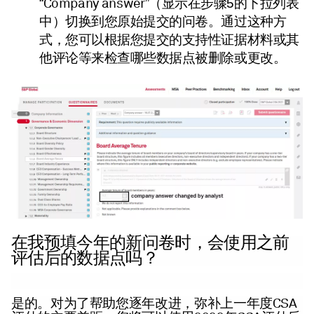
Company answer
“
”（显示在步骤5的下拉列表
中）切换到您原始提交的问卷。通过这种方
式，您可以根据您提交的支持性证据材料或其
他评论等来检查哪些数据点被删除或更改。
我预填
问卷时，会使用
在
今年的新
之前
评估
的数据点吗？
后
CSA
是的。对为了帮助您逐年改进，弥补上一年度