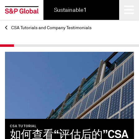
Sustainable1
CSA Tutorials and Company Testimonials
Back
CSA TUTORIAL
如何查看“评估后的”CSA