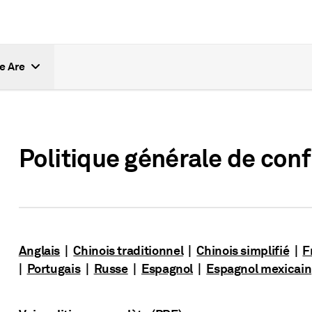
e Are
Politique générale de confi
Anglais
|
Chinois traditionnel
|
Chinois simplifié
|
F
|
Portugais
|
Russe
|
Espagnol
|
Espagnol mexicain