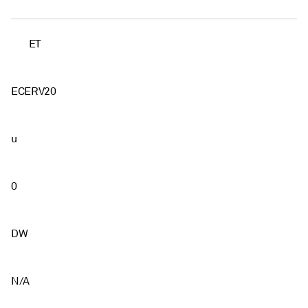
ET
ECERV20
u
0
DW
N/A