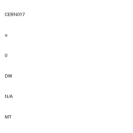
CERN017
u
0
DW
N/A
MT