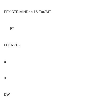
EEX CER MidDec 16 Eur/MT
ET
ECERV16
u
0
DW