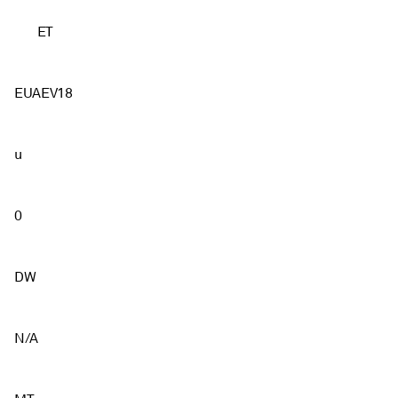
ET
EUAEV18
u
0
DW
N/A