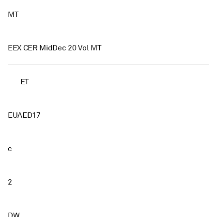
MT
EEX CER MidDec 20 Vol MT
ET
EUAED17
c
2
DW