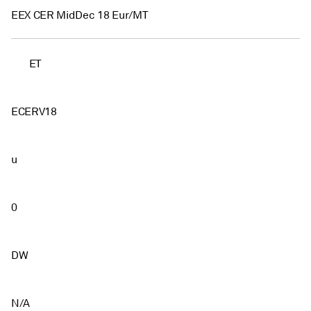
EEX CER MidDec 18 Eur/MT
ET
ECERV18
u
0
DW
N/A