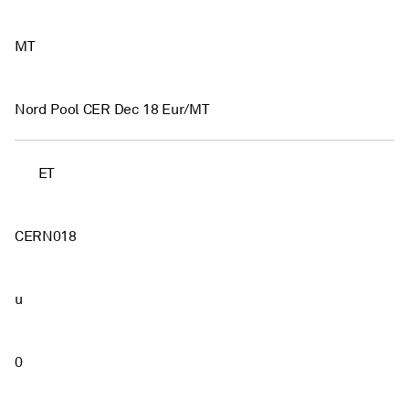
MT
Nord Pool CER Dec 18 Eur/MT
ET
CERN018
u
0