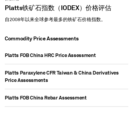
Platts铁矿石指数（IODEX）价格评估
自2008年以来全球参考最多的铁矿石价格指数。
Commodity Price Assessments
Platts FOB China HRC Price Assessment
Platts Paraxylene CFR Taiwan & China Derivatives
Price Assessments
Platts FOB China Rebar Assessment