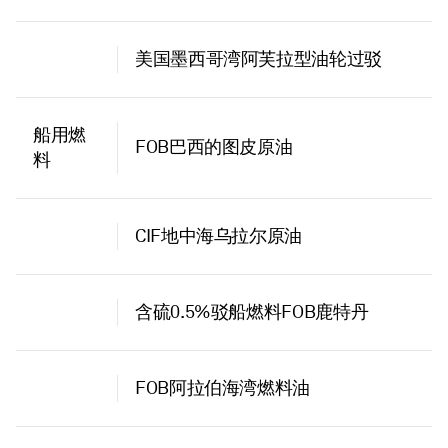
美国墨西哥湾阿芙拉型油轮过驳
船用燃
FOB巴西的图皮原油
料
CIF地中海乌拉尔原油
含硫0.5%驳船燃料FOB鹿特丹
FOB阿拉伯海湾燃料油