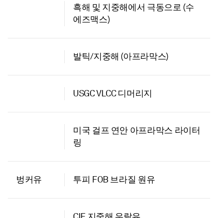
흑해 및 지중해에서 극동으로 (수
에즈맥스)
발틱/지중해 (아프라막스)
USGC VLCC 디머리지
미국 걸프 연안 아프라막스 라이터
링
벙커유
투피 FOB 브라질 원유
CIF 지중해 우랄유