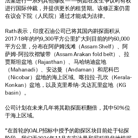
法案进行一系列其他修改——例如在发生争议时有权
进行国际仲裁，并提供更长的租赁期。该修正案仍需
在议会下院（人民院）通过才能成为法律。
Rath表示，印度石油公司已将其国内斟探面积从
2017-18年的约9,300平方公里扩大到目前的约60,000
平方公里，分布在阿萨姆浅滩（Assam Shelf）、阿
萨姆-阿拉坎褶皱带（Assam Arakan fold belt）、拉
贾斯坦盆地（Rajasthan）、马哈纳迪盆地
（Mahanadi）、安达曼（Andaman）和尼科巴
（Nicobar）盆地的海上区域、喀拉拉-孔坎（Kerala-
Konkan）盆地，以及克里希纳-戈达瓦里盆地（KG
basin）。
公司计划在未来几年将其勘探面积翻倍，其中50%位
于海上区域。
"在首轮的OALP招标中授予的勘探区块目前处于钻探