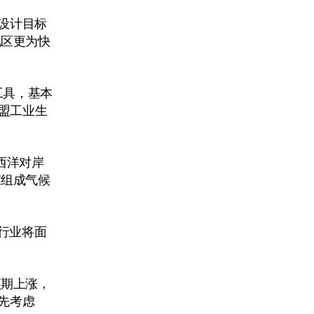
其设计目标
地区更为快
工具，基本
盟工业生
。
大西洋对岸
国家组成气候
的行业将面
预期上涨，
首先考虑