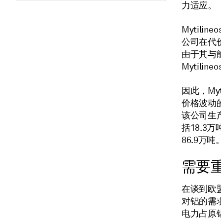
力适应。
Mytil
公司在代价
由于其与
Mytil
因此，Myt
价格波动
该公司生产
括18.3
86.9万吨
需要
在谈到欧盟
对铝的需
电力占原