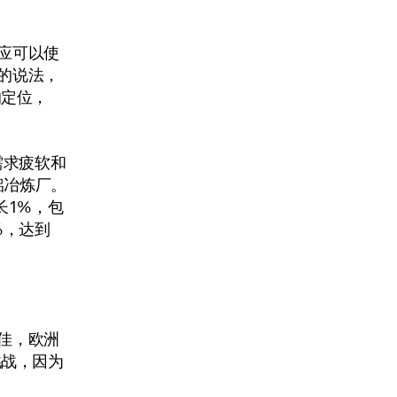
效应可以使
s的说法，
的定位，
免于需求疲软和
铝冶炼厂。
长1%，包
%，达到
不佳，欧洲
挑战，因为