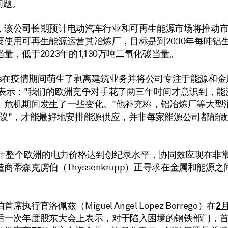
问题。
，该公司长期预计电动汽车行业和可再生能源市场将推动
使用可再生能源运营其冶炼厂，目标是到2030年每吨铝生产
量，低于2023年的1,130万吨二氧化碳当量。
ineos在疫情期间萌生了剥离建筑业务并将公司专注于能源和
他表示："我们的欧洲竞争对手花了两三年时间才意识到，能
）危机期间发生了一些变化。"他补充称，铝冶炼厂等大型
建议"，才能最好地安排能源供应，并非每家能源公司都能
22年整个欧洲的电力价格达到创纪录水平，协同效应现在非
商蒂森克虏伯（Thyssenkrupp）正寻求在金属和能源
2
席执行官洛佩兹（Miguel Angel Lopez Borrego）在
后一次年度股东大会上表示，对于陷入困境的钢铁部门，