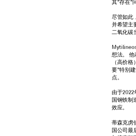
其"存在"
尽管如此
并希望主要
二氧化碳当
Mytil
想法。 
（高价格
要"特别
点。
由于20
国钢铁制造
效应。
蒂森克虏伯首
国公司最