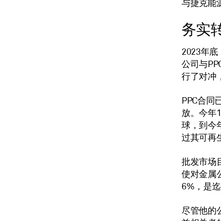
与捷克能
务实
2023年
公司与P
行了对冲
PPC合
放。今年1
球，到今
过其可再
批发市场目
使对金属
6%，是
尽管他的公