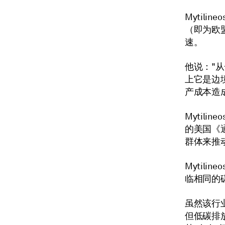
Mytil
（即为欧
速。
他说："
上它是边
产成本造
Mytil
的美国《通货
群体来推
Mytil
临相同的
虽然该行
但低碳排放