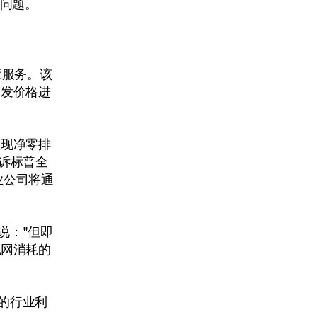
键问题。
应服务。该
批发价格进
实现净零排
告诉标普全
业公司将通
s说："但即
电网消耗的
多的行业利