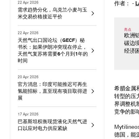
L
作者： -
22 Apr 2026
需求趋势分化，乌克兰小麦与玉
米交易价格接近平价
亮点
22 Apr 2026
欧洲
天然气出口国论坛（GECF）秘
碳边
书长：如果伊朗冲突现在停止，
经济
天然气复苏将需要6个月到1年的
时间
20 Apr 2026
官方消息：印度可能推迟可再生
希腊金属和能
氢能招标，直至现有项目取得进
转型的压
展
界调整机
竞争的影
17 Apr 2026
巴基斯坦权衡现货液化天然气进
Mytil
口以应对电力供应紧缺
德国，能