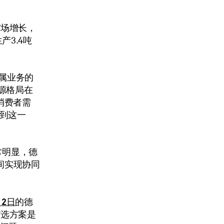
市场增长，
3.4吨
金属业务的
源格局在
消费者需
做到这一
常明显，德
之间实现协同
月2日
的德
首选方案是