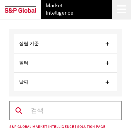
Market
Intelligence
Back
정렬 기준
필터
날짜
S&P GLOBAL MARKET INTELLIGENCE | SOLUTION PAGE