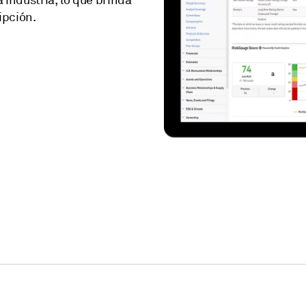
 industria, lo que brinda
ipción.