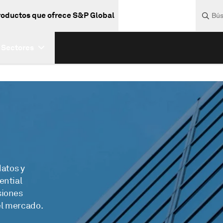
roductos que ofrece S&P Global
Bú
Sectores
datos y
ential
siones
el mercado.