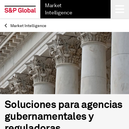
Market
Intelligence
Market Intelligence
Back
Soluciones para agencias
gubernamentales y
reguladoras