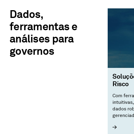
Dados,
ferramentas e
análises para
governos
Soluçõe
Risco
Com ferra
intuitivas
dados rob
gerenciad
soluções 
fornecem