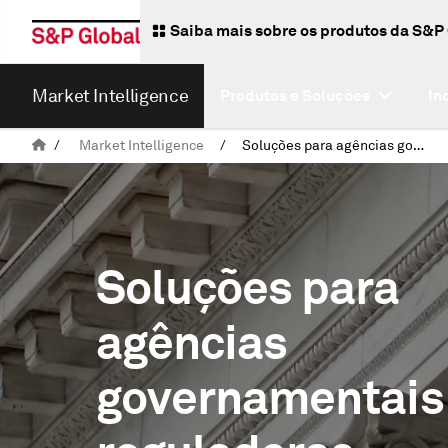
Saiba mais sobre os produtos da S&P
Market Intelligence
Produtos e Soluções
In
/
Market Intelligence
/
Soluções para agências governamentais e reguladoras
Soluções para
agências
governamentais