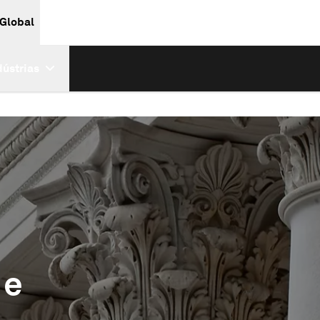
 Global
dústrias
 e