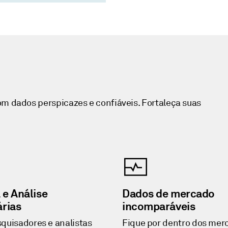
obre seus clientes,
res, contrapartes e
ntos.
om dados perspicazes e confiáveis. Fortaleça suas
 e Análise
Dados de mercado
árias
incomparáveis
quisadores e analistas
Fique por dentro dos me