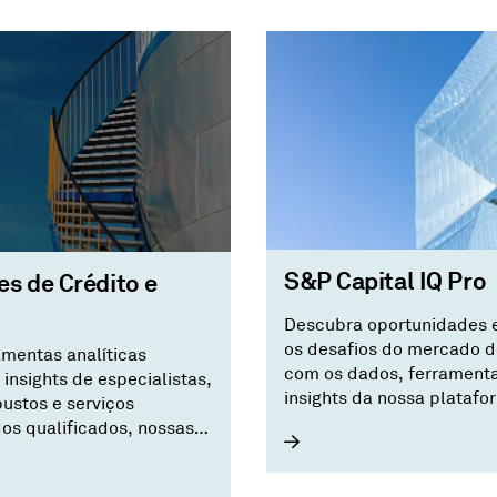
S&P Capital IQ Pro
s de Crédito e
Descubra oportunidades e
os desafios do mercado d
mentas analíticas
com os dados, ferramenta
, insights de especialistas,
insights da nossa platafo
ustos e serviços
para inteligência de mer
os qualificados, nossas
essencial.
de crédito e risco
 uma única fonte da