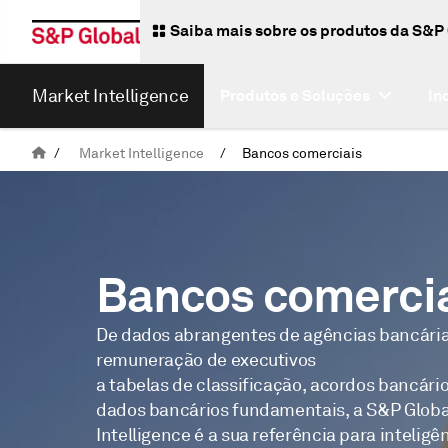
Saiba mais sobre os produtos da S&P
Market Intelligence
Produtos e Soluções
In
/
Market Intelligence
/
Bancos comerciais
Bancos comerci
De dados abrangentes de agências bancária
remuneração de executivos
a tabelas de classificação, acordos bancári
dados bancários fundamentais, a S&P Globa
Intelligence é a sua referência para intelig