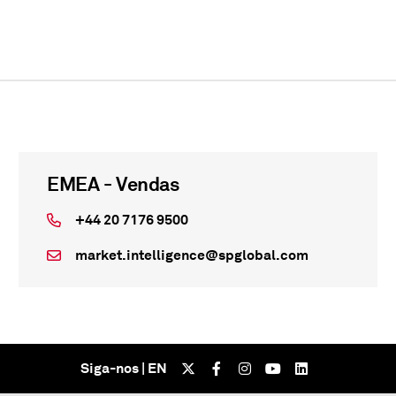
EMEA - Vendas
+44 20 7176 9500
market.intelligence@spglobal.com
Siga-nos | EN