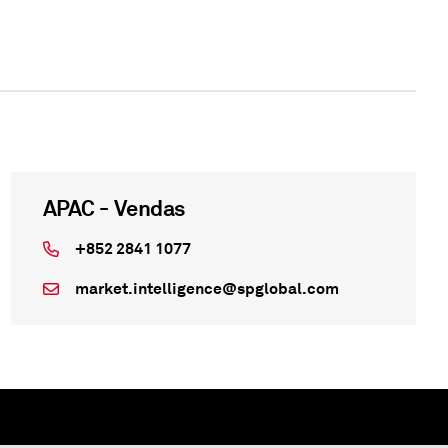
APAC - Vendas
+852 2841 1077
market.intelligence@spglobal.com