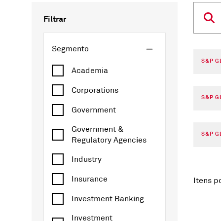
Filtrar
Segmento
S&P G
Academia
Corporations
S&P G
Government
Government &
S&P G
Regulatory Agencies
Industry
Insurance
Itens p
Investment Banking
Investment