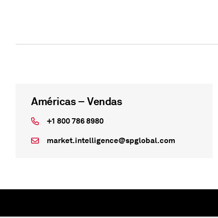
Américas – Vendas
+1 800 786 8980
market.intelligence@spglobal.com