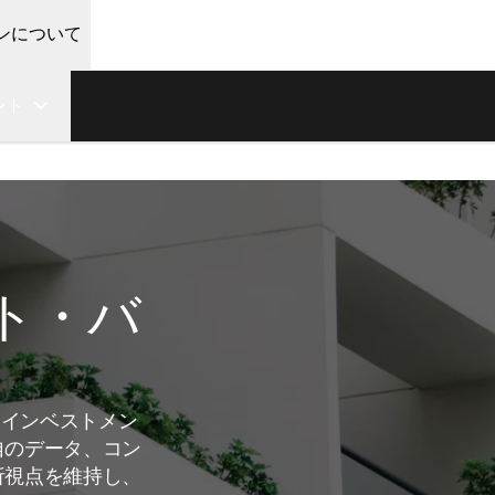
ンについて
ント
ト・バ
るインベストメン
自のデータ、コン
析視点を維持し、