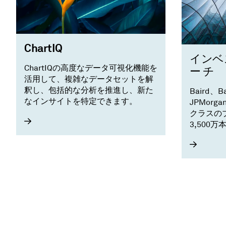
ChartIQ
インベ
ChartIQの高度なデータ可視化機能を
ー チ
活用して、複雑なデータセットを解
釈し、包括的な分析を推進し、新た
Baird、Ba
なインサイトを特定できます。​
JPMorga
クラスの
3,500
ト・リサ
できます