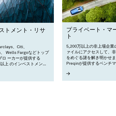
プライベート・マ
ストメント・リサ
ト
5,200万以上の非上場企業
rclays、Citi、
ァイルにアクセスして、非
n、 Wells Fargoなどトップ
をめぐる謎を解き明かせま
ブロ ーカーが提供する
Preqinが提供するベンチ
万本以上 のインベストメン
データと業績トレンドを、
ーチ・レポ ートにアクセス
用ください。
。