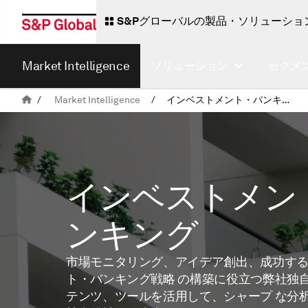
S&Pグローバルの製品・ソリューショ
Market Intelligence
ソリューション
セグメ
/
Market Intelligence
/
インベストメント・バンキング
インベストメン
ンキング
市場モニタリング、アイデア創出、成功す
ト・バンキング戦略 の構築に役立つ弊社独
テンツ、ツールを活用して、シャープ な分