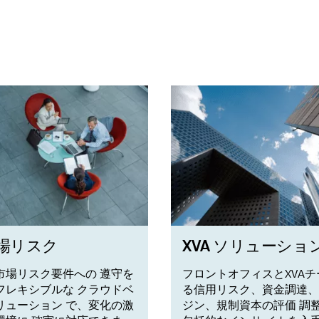
場リスク
XVA ソリューショ
市場リスク要件への 遵守を
フロントオフィスとXVAチ
フレキシブルな クラウドベ
る信用リスク、資金調達、
リューション で、変化の激
ジン、規制資本の評価 調