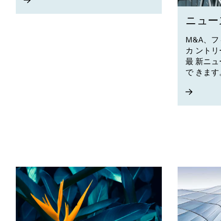
ニュー
M&A、
カ ント
最 新ニ
で きます