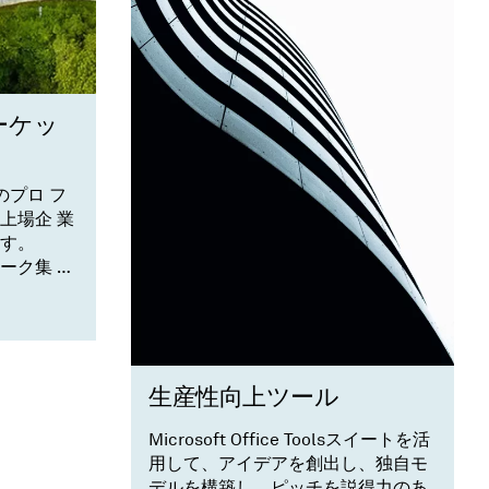
ーケッ
のプロ フ
上場企 業
す。
マーク集 計
ぜひご 活
生産性向上ツール
Microsoft Office Toolsスイートを活
用して、アイデアを創出し、独自モ
デルを構築し、ピッチを説得力のあ