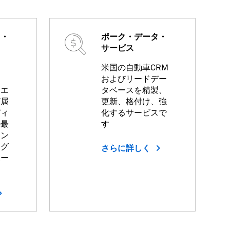
ト・
ポーク・データ・
サービス
米国の自動車CRM
およびリードデー
ィエ
タベースを精製、
び属
更新、格付け、強
ディ
化するサービスで
の最
す
エン
ング
さらに詳しく
ポー