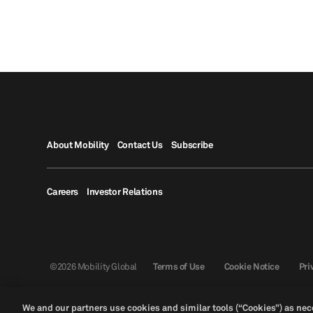
About Mobility
Contact Us
Subscribe
Careers
Investor Relations
©2026 Mobility Global
Terms of Use
Cookie Notice
Pri
We and our partners use cookies and similar tools (“Cookies”) as nece